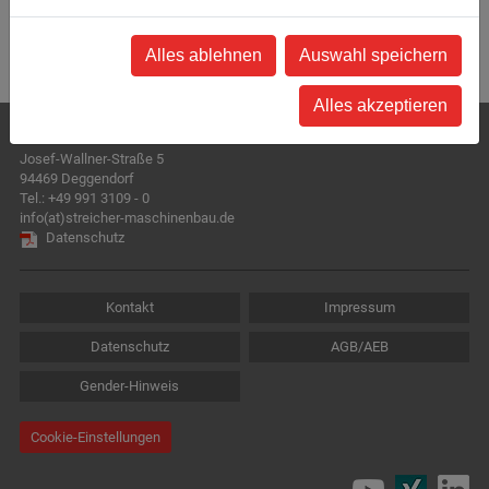
Alles ablehnen
Auswahl speichern
Alles akzeptieren
STREICHER Maschinenbau GmbH & Co. KG
Josef-Wallner-Straße 5
94469 Deggendorf
Tel.:
+49 991 3109 - 0
info(at)streicher-maschinenbau.de
Datenschutz
Kontakt
Impressum
Datenschutz
AGB/AEB
Gender-Hinweis
Cookie-Einstellungen